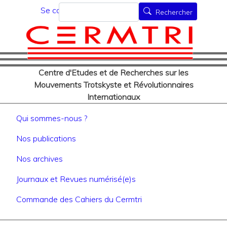
Menu du compte de l'utilisat
Aller
Rechercher
Se connecter
Rechercher
au
contenu
principal
Centre d'Etudes et de Recherches sur les
Mouvements Trotskyste et Révolutionnaires
Internationaux
Navigation principale
Qui sommes-nous ?
Nos publications
Nos archives
Journaux et Revues numérisé(e)s
Commande des Cahiers du Cermtri