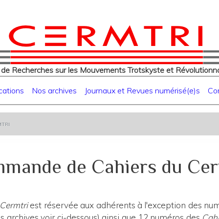
eur
Aller
au
contenu
principal
 de Recherches sur les Mouvements Trotskyste et Révolutionna
cations
Nos archives
Journaux et Revues numérisé(e)s
Co
tri
mande de Cahiers du Cer
 Cermtri
est réservée aux adhérents à l'exception des numé
 archives voir ci-dessous) ainsi que 12 numéros des
Cahi