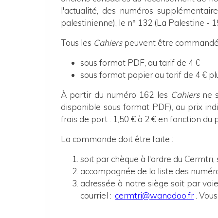
l'actualité, des numéros supplémentaire
palestinienne), le n° 132 (La Palestine -
Tous les
Cahiers
peuvent être commandés e
sous format PDF, au tarif de 4 €
sous format papier au tarif de 4 € pl
À partir du numéro 162 les
Cahiers
ne s
disponible sous format PDF), au prix indi
frais de port : 1,50 € à 2 € en fonction du 
La commande doit être faite :
soit par chèque à l'ordre du Cermtri,
accompagnée de la liste des numéro
adressée à notre siège
soit
p
ar voi
courriel :
cermtri@wanadoo.fr
. Vou