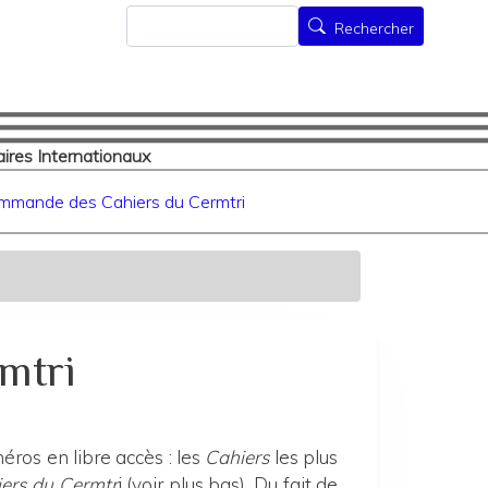
Rechercher
Rechercher
ires Internationaux
mmande des Cahiers du Cermtri
mtri
ros en libre accès : les
Cahiers
les plus
ers du Cermtr
i (voir plus bas). Du fait de