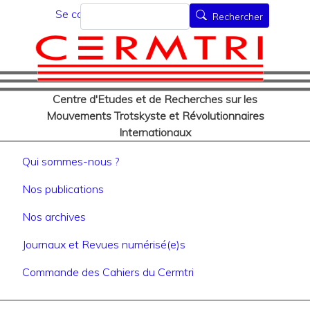
Menu du compte de l'utilisat
Aller
Rechercher
Se connecter
Rechercher
au
contenu
principal
Centre d'Etudes et de Recherches sur les
Mouvements Trotskyste et Révolutionnaires
Internationaux
Navigation principale
Qui sommes-nous ?
Nos publications
Nos archives
Journaux et Revues numérisé(e)s
Commande des Cahiers du Cermtri