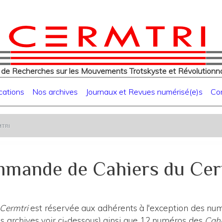
eur
Aller
au
contenu
principal
 de Recherches sur les Mouvements Trotskyste et Révolutionna
cations
Nos archives
Journaux et Revues numérisé(e)s
Co
tri
mande de Cahiers du Cer
 Cermtri
est réservée aux adhérents à l'exception des numé
 archives voir ci-dessous) ainsi que 12 numéros des
Cahi