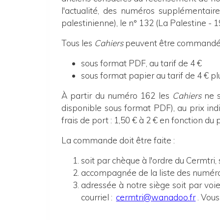
l'actualité, des numéros supplémentaire
palestinienne), le n° 132 (La Palestine -
Tous les
Cahiers
peuvent être commandés e
sous format PDF, au tarif de 4 €
sous format papier au tarif de 4 € pl
À partir du numéro 162 les
Cahiers
ne s
disponible sous format PDF), au prix indi
frais de port : 1,50 € à 2 € en fonction du 
La commande doit être faite :
soit par chèque à l'ordre du Cermtri,
accompagnée de la liste des numéro
adressée à notre siège
soit
p
ar voi
courriel :
cermtri@wanadoo.fr
. Vou