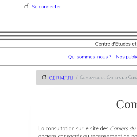
Menu du compte de l'utilisat
Se connecter
Centre d'Etudes et
Navigation principale
Qui sommes-nous ?
Nos publi
Commande de Cahiers du Cerm
C.E.R.M.T.R.I
Com
La consultation sur le site des
Cahiers du
anciens consacrés au recensement de nos