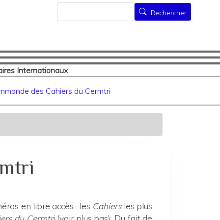
Rechercher
Rechercher
ires Internationaux
mmande des Cahiers du Cermtri
mtri
ros en libre accès : les
Cahiers
les plus
ers du Cermtr
i (voir plus bas). Du fait de