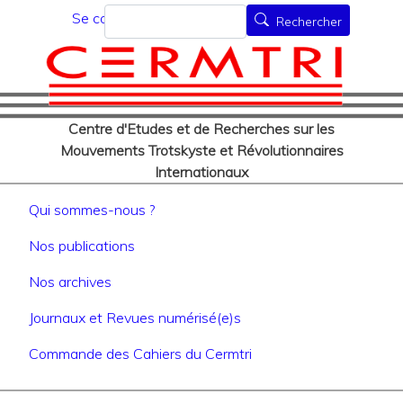
Menu du compte de l'utilisat
Aller
Rechercher
Se connecter
Rechercher
au
contenu
principal
Centre d'Etudes et de Recherches sur les
Mouvements Trotskyste et Révolutionnaires
Internationaux
Navigation principale
Qui sommes-nous ?
Nos publications
Nos archives
Journaux et Revues numérisé(e)s
Commande des Cahiers du Cermtri