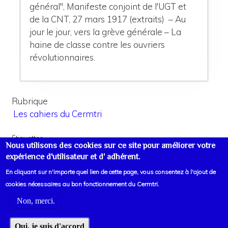
général", Manifeste conjoint de l'UGT et
de la CNT, 27 mars 1917 (extraits) – Au
jour le jour, vers la grève générale – La
haine de classe contre les ouvriers
révolutionnaires.
Rubrique
Les cahiers du Cermtri
Étiquettes
Nous utilisons des cookies sur ce site pour améliorer votre
Europe
Guerres
expérience d'utilisateur et d' adhérent.
En cliquant sur n'importe quel lien de cette page, vous consentez à l'ajout de
cookies nécessaires au bon fonctionnement du Cermtri.
Non, merci.
Voir liens d'informations
Oui, je suis d'accord