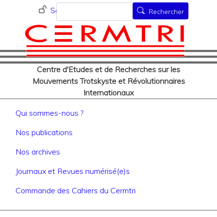
Menu du compte de l'utilisat
Aller
Rechercher
Se connecter
Rechercher
au
contenu
principal
Centre d'Etudes et de Recherches sur les
Mouvements Trotskyste et Révolutionnaires
Internationaux
Navigation principale
Qui sommes-nous ?
Nos publications
Nos archives
Journaux et Revues numérisé(e)s
Commande des Cahiers du Cermtri