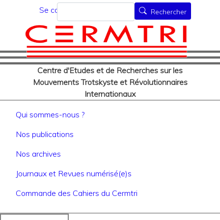
Menu du compte de l'utilisat
Aller
Rechercher
Se connecter
Rechercher
au
contenu
principal
Centre d'Etudes et de Recherches sur les
Mouvements Trotskyste et Révolutionnaires
Internationaux
Navigation principale
Qui sommes-nous ?
Nos publications
Nos archives
Journaux et Revues numérisé(e)s
Commande des Cahiers du Cermtri