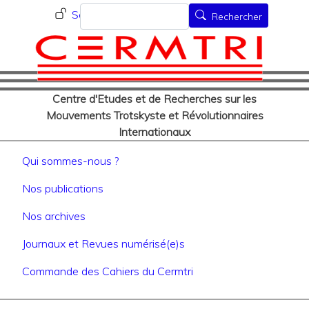
Menu du compte de l'utilisat
Aller
Rechercher
Se connecter
Rechercher
au
contenu
principal
Centre d'Etudes et de Recherches sur les
Mouvements Trotskyste et Révolutionnaires
Internationaux
Navigation principale
Qui sommes-nous ?
Nos publications
Nos archives
Journaux et Revues numérisé(e)s
Commande des Cahiers du Cermtri