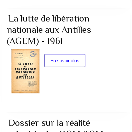
seule
guerre
qui
La lutte de libération
vaille
nationale aux Antilles
la
peine
(AGEM) - 1961
d'être
menée
est
En savoir plus
sur
la
La
guerre
lutte
des
de
travailleurs
libération
contre
nationale
les
aux
patrons
Antilles
!
(AGEM)
Dossier sur la réalité
»
-