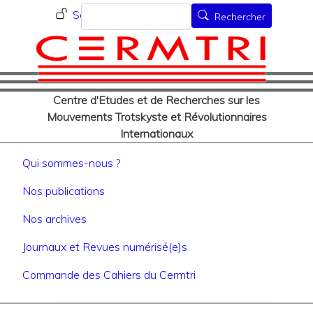
Menu du compte de l'utilisat
Aller
Rechercher
Se connecter
Rechercher
au
contenu
principal
Centre d'Etudes et de Recherches sur les
Mouvements Trotskyste et Révolutionnaires
Internationaux
Navigation principale
Qui sommes-nous ?
Nos publications
Nos archives
Journaux et Revues numérisé(e)s
Commande des Cahiers du Cermtri