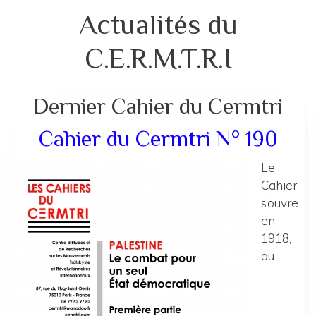
Actualités du
C.E.R.M.T.R.I
Dernier Cahier du Cermtri
Cahier du Cermtri N° 190
Le
Cahier
s’ouvre
en
1918,
au