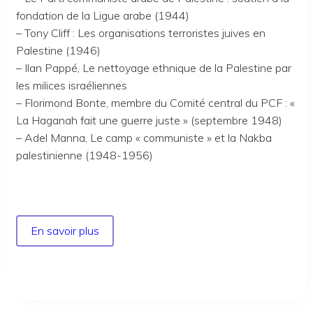
fondation de la Ligue arabe (1944)
– Tony Cliff : Les organisations terroristes juives en
Palestine (1946)
– Ilan Pappé, Le nettoyage ethnique de la Palestine par
les milices israéliennes
– Florimond Bonte, membre du Comité central du PCF : «
La Haganah fait une guerre juste » (septembre 1948)
– Adel Manna, Le camp « communiste » et la Nakba
palestinienne (1948-1956)
En savoir plus
sur
Sommaire
du
nouveau
Cahier