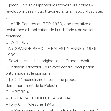
– Jacob Hen-Tov, Opposer les travailleurs arabes «
révolutionnaires » aux travailleurs juifs « social-fascistes
»
e
– Le VII
Congrès du PCP, 1930, Une tentative de
résistance à l’application de la « théorie » du social-
fascisme
CHAPITRE 3
LA « GRANDE RÉVOLTE PALESTINIENNE » (1936-
1939)
– Sawt el Amel, Les origines de la Grande révolte
– Ghassan Kanafani, La révolte contre l’occupation
britannique et le sionisme
– J.b.D., L’impérialisme britannique propose le
démembrement de la Palestine
CHAPITRE 4
VERS LA PARTITION ET LA NAKBA
– Tony Cliff, Palestine 1946
– Le Parti communiste arabe de Palestine : soutien à la