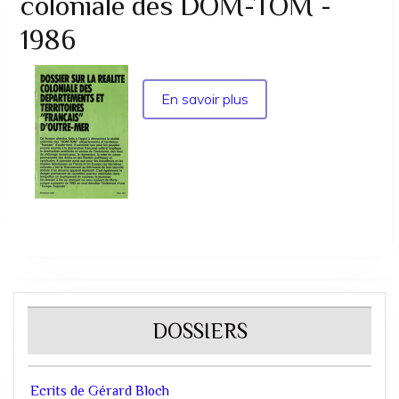
coloniale des DOM-TOM -
1961
1986
En savoir plus
sur
Dossier
sur
la
réalité
coloniale
des
DOM-
TOM
-
1986
DOSSIERS
Ecrits de Gérard Bloch