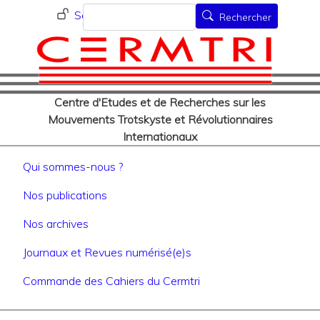
Menu du compte de l'utilisat
Aller
Rechercher
Se connecter
Rechercher
au
contenu
principal
Centre d'Etudes et de Recherches sur les
Mouvements Trotskyste et Révolutionnaires
Internationaux
Navigation principale
Qui sommes-nous ?
Nos publications
Nos archives
Journaux et Revues numérisé(e)s
Commande des Cahiers du Cermtri