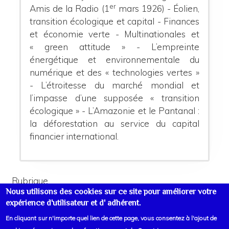
er
Amis de la Radio (1
mars 1926) - Éolien,
transition écologique et capital - Finances
et économie verte - Multinationales et
« green attitude » - L’empreinte
énergétique et environnementale du
numérique et des « technologies vertes »
- L’étroitesse du marché mondial et
l’impasse d’une supposée « transition
écologique » - L’Amazonie et le Pantanal :
la déforestation au service du capital
financier international.
Rubrique
Nous utilisons des cookies sur ce site pour améliorer votre
La Vérité
expérience d'utilisateur et d' adhérent.
En cliquant sur n'importe quel lien de cette page, vous consentez à l'ajout de