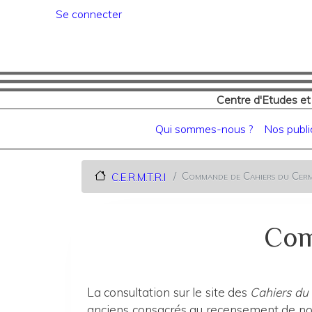
Menu du compte de l'utilisat
Se connecter
Centre d'Etudes et
Navigation principale
Qui sommes-nous ?
Nos publi
Commande de Cahiers du Cerm
C.E.R.M.T.R.I
Com
La consultation sur le site des
Cahiers du
anciens consacrés au recensement de nos