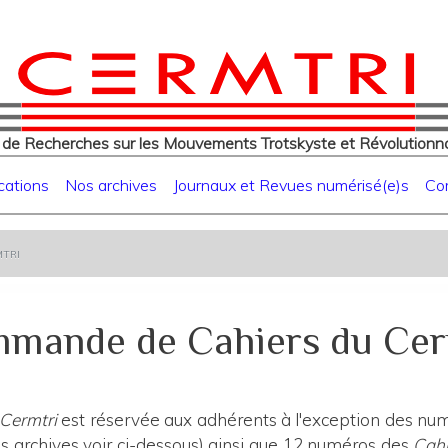
eur
Aller
au
contenu
principal
 de Recherches sur les Mouvements Trotskyste et Révolutionna
cations
Nos archives
Journaux et Revues numérisé(e)s
Co
tri
mande de Cahiers du Cer
 Cermtri
est réservée aux adhérents à l'exception des numé
 archives voir ci-dessous) ainsi que 12 numéros des
Cahi