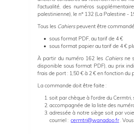
l'actualité, des numéros supplémentaire
palestinienne), le n° 132 (La Palestine -
Tous les
Cahiers
peuvent être commandés e
sous format PDF, au tarif de 4 €
sous format papier au tarif de 4 € pl
À partir du numéro 162 les
Cahiers
ne s
disponible sous format PDF), au prix indi
frais de port : 1,50 € à 2 € en fonction du 
La commande doit être faite :
soit par chèque à l'ordre du Cermtri,
accompagnée de la liste des numéro
adressée à notre siège
soit
p
ar voi
courriel :
cermtri@wanadoo.fr
. Vou