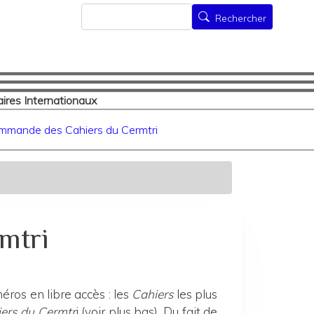
Rechercher
Rechercher
ires Internationaux
mmande des Cahiers du Cermtri
mtri
ros en libre accès : les
Cahiers
les plus
ers du Cermtr
i (voir plus bas). Du fait de