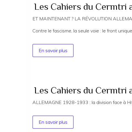
année
Les Cahiers du Cermtri
2025
n°
ET MAINTENANT ? LA RÉVOLUTION ALLEMAND
187
Contre le fascisme, la seule voie : le front unique
EXTRAITS
En savoir plus
sur
Les
Cahiers
du
Cermtri
année
Les Cahiers du Cermtri
2024
no
ALLEMAGNE 1928-1933 : la division face à Hitl
185
EXTRAITS
En savoir plus
sur
Les