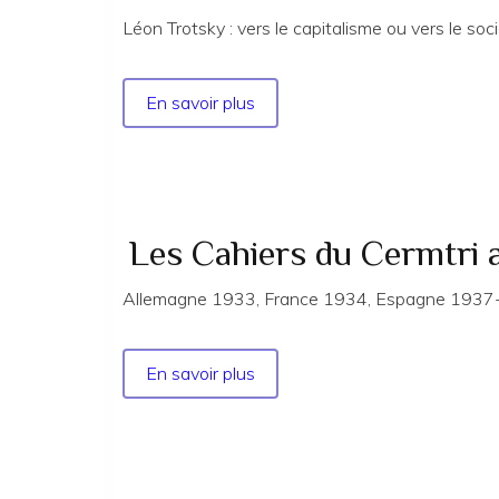
Léon Trotsky : vers le capitalisme ou vers le so
En savoir plus
sur
Les
Cahiers
du
Cermtri
année
Les Cahiers du Cermtri
1990
n°
Allemagne 1933, France 1934, Espagne 1937- T
58
En savoir plus
sur
Les
Cahiers
du
Cermtri