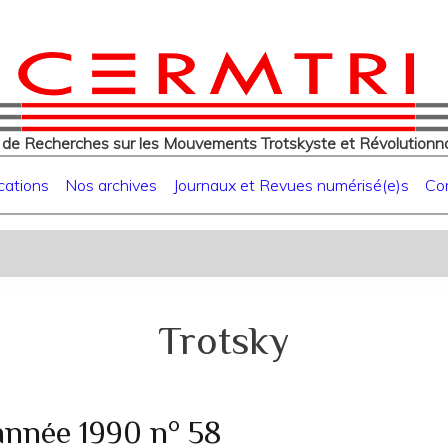
eur
Aller
au
contenu
principal
 de Recherches sur les Mouvements Trotskyste et Révolutionna
cations
Nos archives
Journaux et Revues numérisé(e)s
Co
Trotsky
année 1990 n° 58