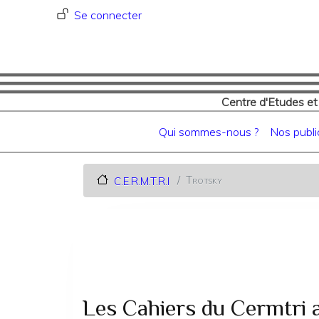
Menu du compte de l'utilisat
Se connecter
Centre d'Etudes et
Navigation principale
Qui sommes-nous ?
Nos publi
Trotsky
C.E.R.M.T.R.I
Les Cahiers du Cermtri 