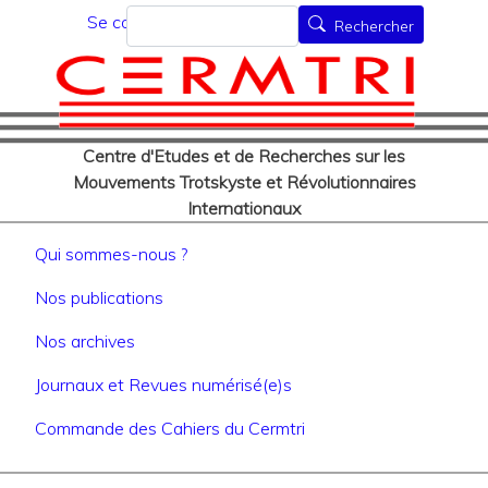
Menu du compte de l'utilisat
Aller
Rechercher
Se connecter
Rechercher
au
contenu
principal
Centre d'Etudes et de Recherches sur les
Mouvements Trotskyste et Révolutionnaires
Internationaux
Navigation principale
Qui sommes-nous ?
Nos publications
Nos archives
Journaux et Revues numérisé(e)s
Commande des Cahiers du Cermtri