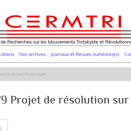
eur
Aller
au
contenu
principal
 de Recherches sur les Mouvements Trotskyste et Révolutionna
cations
Nos archives
Journaux et Revues numérisé(e)s
Co
olution sur l'écologisme
79 Projet de résolution sur