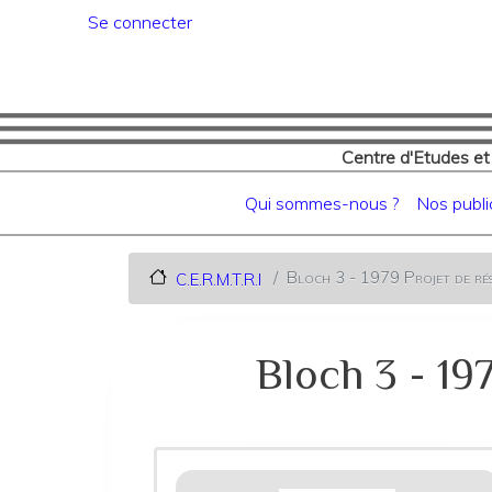
Menu du compte de l'utilisat
Se connecter
Centre d'Etudes et
Navigation principale
Qui sommes-nous ?
Nos publi
Bloch 3 - 1979 Projet de rés
C.E.R.M.T.R.I
Bloch 3 - 19