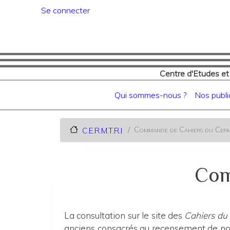
Menu du compte de l'utilisat
Se connecter
Centre d'Etudes et
Navigation principale
Qui sommes-nous ?
Nos publi
Commande de Cahiers du Cerm
C.E.R.M.T.R.I
Com
La consultation sur le site des
Cahiers du
anciens consacrés au recensement de nos