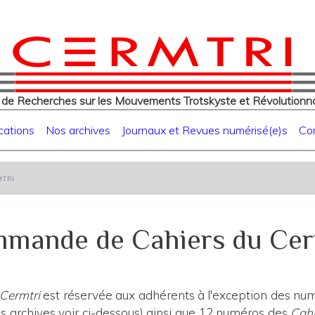
eur
Aller
au
contenu
principal
 de Recherches sur les Mouvements Trotskyste et Révolutionna
cations
Nos archives
Journaux et Revues numérisé(e)s
Co
tri
mande de Cahiers du Cer
 Cermtri
est réservée aux adhérents à l'exception des numé
 archives voir ci-dessous) ainsi que 12 numéros des
Cahi