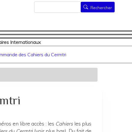
Rechercher
Rechercher
ires Internationaux
mmande des Cahiers du Cermtri
mtri
ros en libre accès : les
Cahiers
les plus
ers du Cermtr
i (voir plus bas). Du fait de