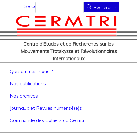
Menu du compte de l'utilisat
Aller
Rechercher
Se connecter
Rechercher
au
contenu
principal
Centre d'Etudes et de Recherches sur les
Mouvements Trotskyste et Révolutionnaires
Internationaux
Navigation principale
Qui sommes-nous ?
Nos publications
Nos archives
Journaux et Revues numérisé(e)s
Commande des Cahiers du Cermtri