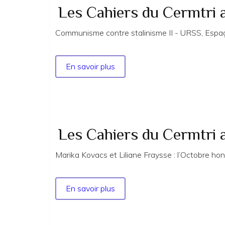
Les Cahiers du Cermtri
Communisme contre stalinisme II - URSS, Espag
En savoir plus
sur
Les
Cahiers
du
Cermtri
année
Les Cahiers du Cermtri 
2025
n°
Marika Kovacs et Liliane Fraysse : l’Octobre ho
188
EXTRAITS
En savoir plus
sur
Les
Cahiers