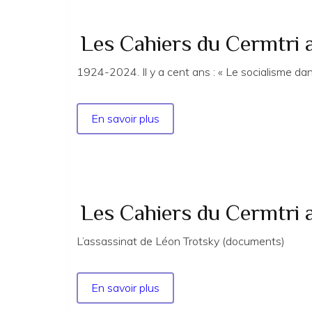
du
Cermtri
année
Les Cahiers du Cermtri
2006
n°
1924-2024. Il y a cent ans : « Le socialisme
123-
124
En savoir plus
sur
Les
Cahiers
du
Cermtri
année
Les Cahiers du Cermtri
2024
n°
L’assassinat de Léon Trotsky (documents)
184
-
En savoir plus
sur
EXTRAITS
Les