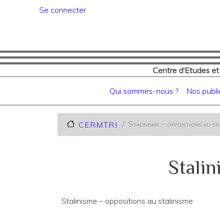
Menu du compte de l'utilisat
Se connecter
Centre d'Etudes et
Navigation principale
Qui sommes-nous ?
Nos publi
Stalinisme – oppositions au st
C.E.R.M.T.R.I
Stalin
Stalinisme – oppositions au stalinisme