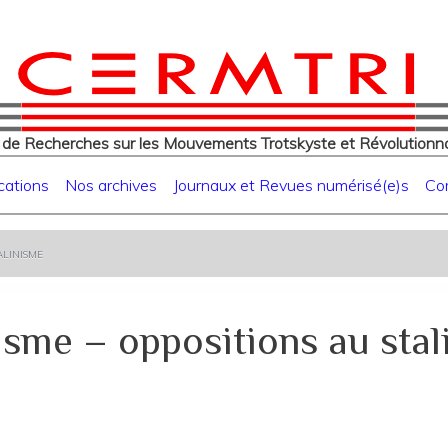
eur
Aller
au
contenu
principal
 de Recherches sur les Mouvements Trotskyste et Révolutionna
cations
Nos archives
Journaux et Revues numérisé(e)s
Co
alinisme
isme – oppositions au sta