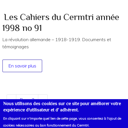
Cermtri
année
Les Cahiers du Cermtri année
2001
1998 no 91
no
103
La révolution allemande – 1918-1919. Documents et
témoignages
En savoir plus
sur
Les
Cahiers
du
Cermtri
Pagination
Page
‹‹
Page 2
Page
››
année
Nous utilisons des cookies sur ce site pour améliorer votre
précédente
suivante
1998
expérience d'utilisateur et d' adhérent.
no
En cliquant sur n'importe quel lien de cette page, vous consentez à l'ajout de
91
cookies nécessaires au bon fonctionnement du Cermtri.