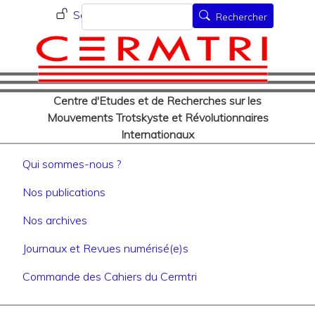
Menu du compte de l'utilisat
Aller
Rechercher
Se connecter
Rechercher
au
contenu
principal
Centre d'Etudes et de Recherches sur les
Mouvements Trotskyste et Révolutionnaires
Internationaux
Navigation principale
Qui sommes-nous ?
Nos publications
Nos archives
Journaux et Revues numérisé(e)s
Commande des Cahiers du Cermtri