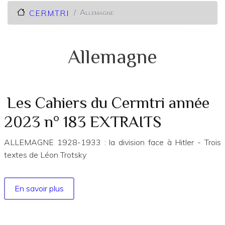
Allemagne
C.E.R.M.T.R.I
Allemagne
Les Cahiers du Cermtri année
2023 n° 183 EXTRAITS
ALLEMAGNE 1928-1933 : la division face à Hitler - Trois
textes de Léon Trotsky
En savoir plus
sur
Les
Cahiers