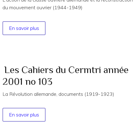
du mouvement ouvrier (1944-1949)
En savoir plus
sur
Les
Cahiers
du
Cermtri
année
Les Cahiers du Cermtri année
2013
2001 no 103
no
149
La Révolution allemande, documents (1919-1923)
En savoir plus
sur
Les
Cahiers
du