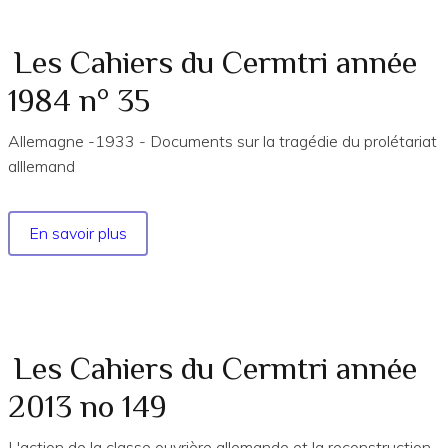
du
Cermtri
année
Les Cahiers du Cermtri année
2023
1984 n° 35
n°
183
Allemagne -1933 - Documents sur la tragédie du prolétariat
EXTRAITS
alllemand
En savoir plus
sur
Les
Cahiers
du
Cermtri
année
Les Cahiers du Cermtri année
1984
2013 no 149
n°
35
L'action de la classe ouvrière allemande et la reconstruction