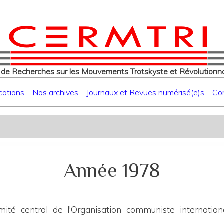
eur
Aller
au
contenu
principal
 de Recherches sur les Mouvements Trotskyste et Révolutionna
cations
Nos archives
Journaux et Revues numérisé(e)s
Co
Année 1978
ité central de l'Organisation communiste internationa