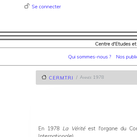
Menu du compte de l'utilisat
Se connecter
Centre d'Etudes et
Navigation principale
Qui sommes-nous ?
Nos publi
Année 1978
C.E.R.M.T.R.I
En 1978
La Vérité
est l'organe du Com
Internationale).