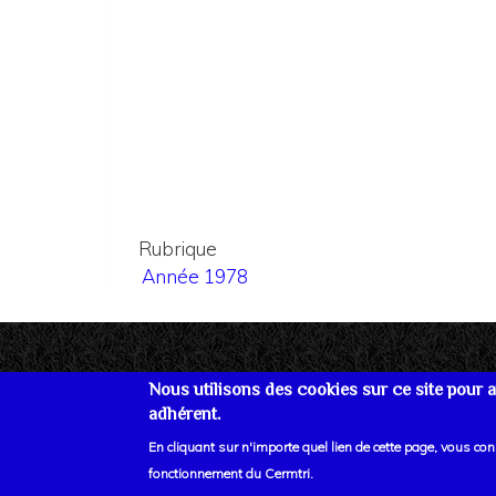
Rubrique
Année 1978
Nous utilisons des cookies sur ce site pour am
adhérent.
Se connecter
Plan du site
Nous joind
En cliquant sur n'importe quel lien de cette page, vous co
fonctionnement du Cermtri.