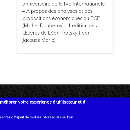
anniversaire de la IVe Internationale
– A propos des analyses et des
propositions économiques du PCF
(Michel Dauberny) – L’édition des
Œuvres de Léon Trotsky (Jean-
Jacques Marie).
éliorer votre expérience d'utilisateur et d'
re
Données personnelles
Mentions Légales
Lien
nsentez à l'ajout de cookies nécessaires au bon