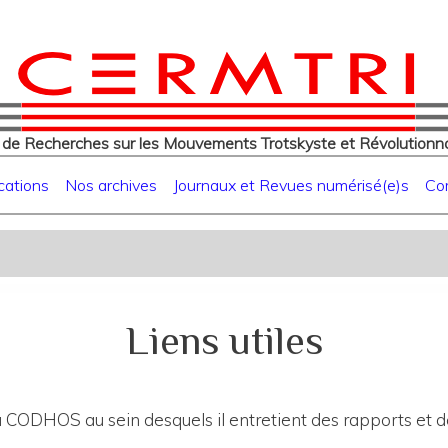
eur
Aller
au
contenu
principal
 de Recherches sur les Mouvements Trotskyste et Révolutionna
cations
Nos archives
Journaux et Revues numérisé(e)s
Co
Liens utiles
 CODHOS au sein desquels il entretient des rapports et