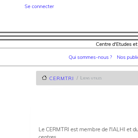
Menu du compte de l'utilisat
Se connecter
Centre d'Etudes et
Navigation principale
Qui sommes-nous ?
Nos publi
Liens utiles
C.E.R.M.T.R.I
Le CERMTRI est membre de l'IALHI et du
centres.