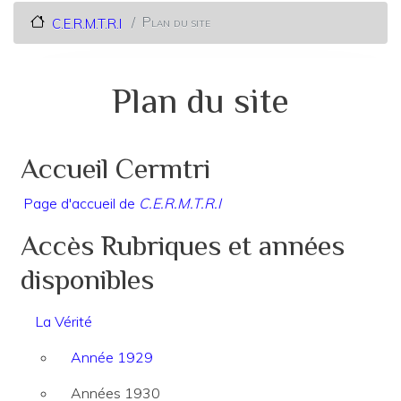
Plan du site
C.E.R.M.T.R.I
Plan du site
Accueil Cermtri
Page d'accueil de
C.E.R.M.T.R.I
Accès Rubriques et années
disponibles
La Vérité
Année 1929
Années 1930