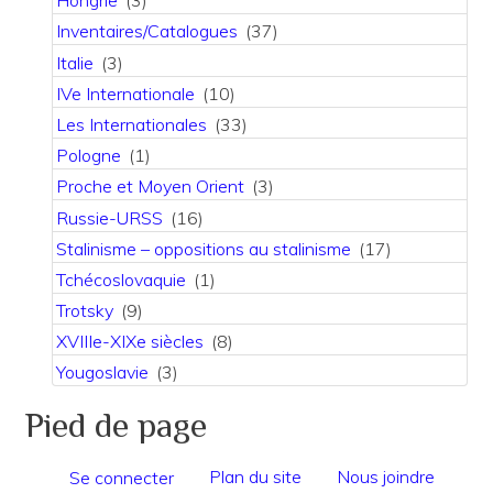
Hongrie
(3)
Inventaires/Catalogues
(37)
Italie
(3)
IVe Internationale
(10)
Les Internationales
(33)
Pologne
(1)
Proche et Moyen Orient
(3)
Russie-URSS
(16)
Stalinisme – oppositions au stalinisme
(17)
Tchécoslovaquie
(1)
Trotsky
(9)
XVIIIe-XIXe siècles
(8)
Yougoslavie
(3)
Pied de page
Plan du site
Nous joindre
Se connecter