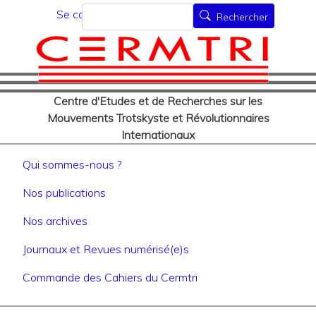
Menu du compte de l'utilisat
Aller
Rechercher
Se connecter
Rechercher
au
contenu
principal
Centre d'Etudes et de Recherches sur les
Mouvements Trotskyste et Révolutionnaires
Internationaux
Navigation principale
Qui sommes-nous ?
Nos publications
Nos archives
Journaux et Revues numérisé(e)s
Commande des Cahiers du Cermtri