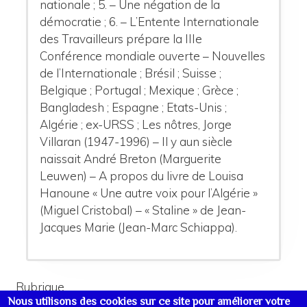
nationale ; 5. – Une négation de la
démocratie ; 6. – L’Entente Internationale
des Travailleurs prépare la IIIe
Conférence mondiale ouverte – Nouvelles
de l’Internationale ; Brésil ; Suisse ;
Belgique ; Portugal ; Mexique ; Grèce ;
Bangladesh ; Espagne ; Etats-Unis ;
Algérie ; ex-URSS ; Les nôtres, Jorge
Villaran (1947-1996) – Il y aun siècle
naissait André Breton (Marguerite
Leuwen) – A propos du livre de Louisa
Hanoune « Une autre voix pour l’Algérie »
(Miguel Cristobal) – « Staline » de Jean-
Jacques Marie (Jean-Marc Schiappa).
Rubrique
Nous utilisons des cookies sur ce site pour améliorer votre
La Vérité