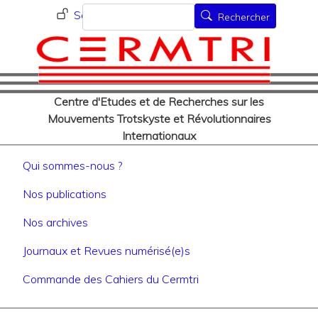
Menu du compte de l'utilisat
Aller
Rechercher
Se connecter
Rechercher
au
contenu
principal
Centre d'Etudes et de Recherches sur les
Mouvements Trotskyste et Révolutionnaires
Internationaux
Navigation principale
Qui sommes-nous ?
Nos publications
Nos archives
Journaux et Revues numérisé(e)s
Commande des Cahiers du Cermtri