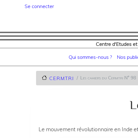
Menu du compte de l'utilisat
Se connecter
Centre d'Etudes et
Navigation principale
Qui sommes-nous ?
Nos publi
Les cahiers du Cermtri N° 98
C.E.R.M.T.R.I
L
Le mouvement révolutionnaire en Inde et