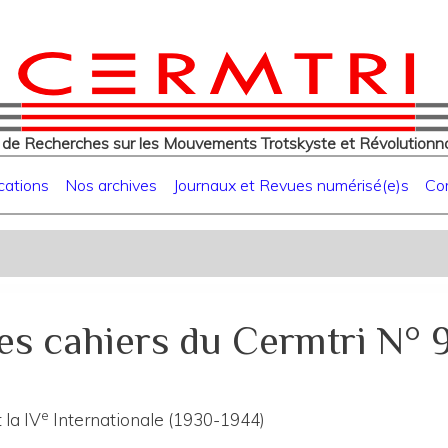
eur
Aller
au
contenu
principal
 de Recherches sur les Mouvements Trotskyste et Révolutionna
cations
Nos archives
Journaux et Revues numérisé(e)s
Co
es cahiers du Cermtri N° 
e
 la IV
Internationale (1930-1944)