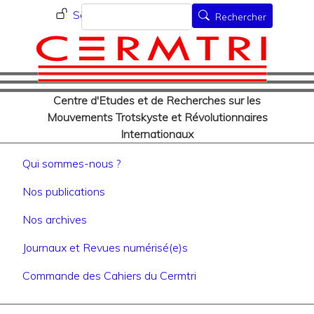
Menu du compte de l'utilisat
Aller
Rechercher
Se connecter
Rechercher
au
contenu
principal
Centre d'Etudes et de Recherches sur les
Mouvements Trotskyste et Révolutionnaires
Internationaux
Navigation principale
Qui sommes-nous ?
Nos publications
Nos archives
Journaux et Revues numérisé(e)s
Commande des Cahiers du Cermtri