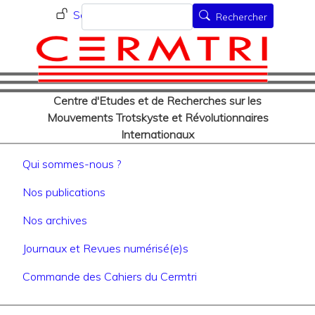
Menu du compte de l'utilisat
Aller
Rechercher
Se connecter
Rechercher
au
contenu
principal
Centre d'Etudes et de Recherches sur les
Mouvements Trotskyste et Révolutionnaires
Internationaux
Navigation principale
Qui sommes-nous ?
Nos publications
Nos archives
Journaux et Revues numérisé(e)s
Commande des Cahiers du Cermtri