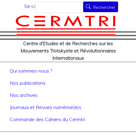
Menu du compte de l'utilisat
Aller
Rechercher
Se connecter
Rechercher
au
contenu
principal
Centre d'Etudes et de Recherches sur les
Mouvements Trotskyste et Révolutionnaires
Internationaux
Navigation principale
Qui sommes-nous ?
Nos publications
Nos archives
Journaux et Revues numérisé(e)s
Commande des Cahiers du Cermtri