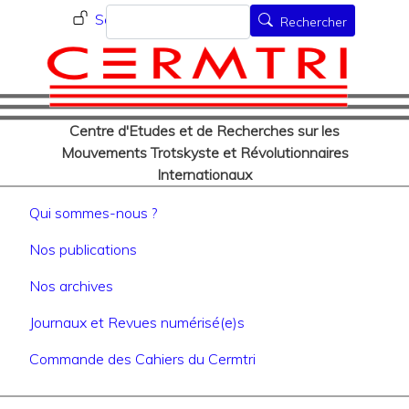
Menu du compte de l'utilisat
Aller
Rechercher
Se connecter
Rechercher
au
contenu
principal
Centre d'Etudes et de Recherches sur les
Mouvements Trotskyste et Révolutionnaires
Internationaux
Navigation principale
Qui sommes-nous ?
Nos publications
Nos archives
Journaux et Revues numérisé(e)s
Commande des Cahiers du Cermtri