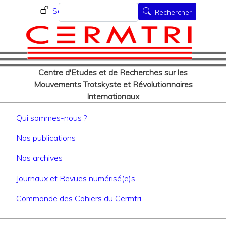
Menu du compte de l'utilisat
Aller
Rechercher
Se connecter
Rechercher
au
contenu
principal
Centre d'Etudes et de Recherches sur les
Mouvements Trotskyste et Révolutionnaires
Internationaux
Navigation principale
Qui sommes-nous ?
Nos publications
Nos archives
Journaux et Revues numérisé(e)s
Commande des Cahiers du Cermtri