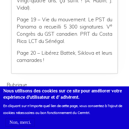
Vingt-quatre ans, ça suffit ! (A. Rubin, J.
Vidal).
Page 19 – Vie du mouvement. Le PST du
e
Panama a recueilli 5 300 signatures. V
Congrès du GST canadien. PRT du Costa
Rica. LCT du Sénégal.
Page 20 – Libérez Battek, Siklova et leurs
camarades !
Rubrique
Nous utilisons des cookies sur ce site pour améliorer votre
Correspondance Internationale - la Vérité
expérience d'utilisateur et d' adhérent.
En cliquant sur n'importe quel lien de cette page, vous consentez à l'ajout de
cookies nécessaires au bon fonctionnement du Cermtri.
Non, merci.
Voir liens d'informations