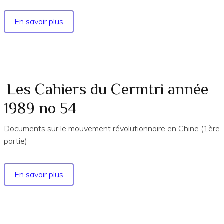
En savoir plus
sur
Les
cahiers
du
Cermtri
année
Les Cahiers du Cermtri année
1991
1989 no 54
n°
63
Documents sur le mouvement révolutionnaire en Chine (1ère
partie)
En savoir plus
sur
Les
Cahiers
du