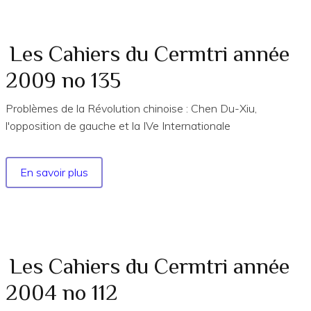
du
Cermtri
année
Les Cahiers du Cermtri année
1999
2009 no 135
no
94
Problèmes de la Révolution chinoise : Chen Du-Xiu,
l'opposition de gauche et la IVe Internationale
En savoir plus
sur
Les
Cahiers
du
Cermtri
année
Les Cahiers du Cermtri année
2009
2004 no 112
no