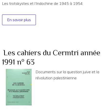
135
Les trotskystes et l’Indochine de 1945 à 1954
En savoir plus
sur
Les
Cahiers
du
Cermtri
année
Les cahiers du Cermtri année
2004
1991 n° 63
no
112
Documents sur la question juive et la
révolution palestinienne