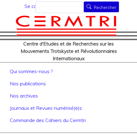
Menu du compte de l'utilisat
Aller
Rechercher
Se connecter
Rechercher
au
contenu
principal
Centre d'Etudes et de Recherches sur les
Mouvements Trotskyste et Révolutionnaires
Internationaux
Navigation principale
Qui sommes-nous ?
Nos publications
Nos archives
Journaux et Revues numérisé(e)s
Commande des Cahiers du Cermtri