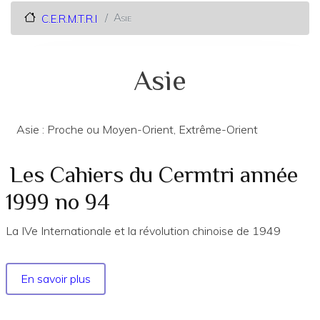
Asie
C.E.R.M.T.R.I
Asie
Asie : Proche ou Moyen-Orient, Extrême-Orient
Les Cahiers du Cermtri année
1999 no 94
La IVe Internationale et la révolution chinoise de 1949
En savoir plus
sur
Les
Cahiers