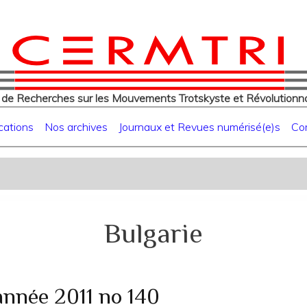
eur
Aller
au
contenu
principal
 de Recherches sur les Mouvements Trotskyste et Révolutionna
cations
Nos archives
Journaux et Revues numérisé(e)s
Co
Bulgarie
année 2011 no 140