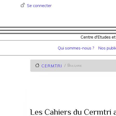
Menu du compte de l'utilisat
Se connecter
Centre d'Etudes et
Navigation principale
Qui sommes-nous ?
Nos publi
Bulgarie
C.E.R.M.T.R.I
Les Cahiers du Cermtri 