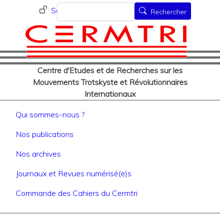
Menu du compte de l'utilisat
Aller
Rechercher
Se connecter
Rechercher
au
contenu
principal
Centre d'Etudes et de Recherches sur les
Mouvements Trotskyste et Révolutionnaires
Internationaux
Navigation principale
Qui sommes-nous ?
Nos publications
Nos archives
Journaux et Revues numérisé(e)s
Commande des Cahiers du Cermtri