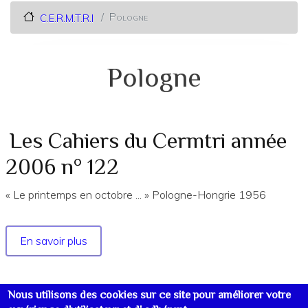
Pologne
C.E.R.M.T.R.I
Pologne
Les Cahiers du Cermtri année
2006 n° 122
« Le printemps en octobre ... » Pologne-Hongrie 1956
En savoir plus
sur
Les
Cahiers
du
Nous utilisons des cookies sur ce site pour améliorer votre