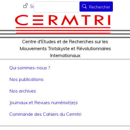
Menu du compte de l'utilisat
Aller
Rechercher
Se connecter
Rechercher
au
contenu
principal
Centre d'Etudes et de Recherches sur les
Mouvements Trotskyste et Révolutionnaires
Internationaux
Navigation principale
Qui sommes-nous ?
Nos publications
Nos archives
Journaux et Revues numérisé(e)s
Commande des Cahiers du Cermtri