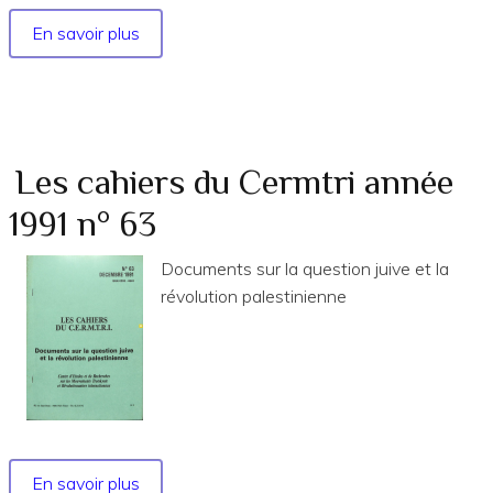
En savoir plus
sur
Les
Cahiers
du
Cermtri
année
Les cahiers du Cermtri année
2009
1991 n° 63
no
132
Documents sur la question juive et la
révolution palestinienne
En savoir plus
sur