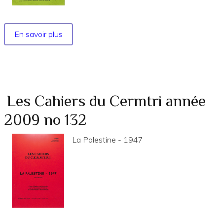
En savoir plus
sur
No
138
-
Moyen-
Orient
Les Cahiers du Cermtri année
(1936-
2009 no 132
1949)
:
La Palestine - 1947
le
mouvement
ouvrier
et
ses
problèmes