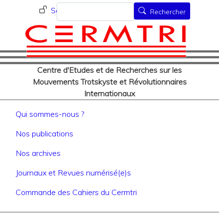
Menu du compte de l'utilisat
Aller
Rechercher
Se connecter
Rechercher
au
contenu
principal
Centre d'Etudes et de Recherches sur les
Mouvements Trotskyste et Révolutionnaires
Internationaux
Navigation principale
Qui sommes-nous ?
Nos publications
Nos archives
Journaux et Revues numérisé(e)s
Commande des Cahiers du Cermtri