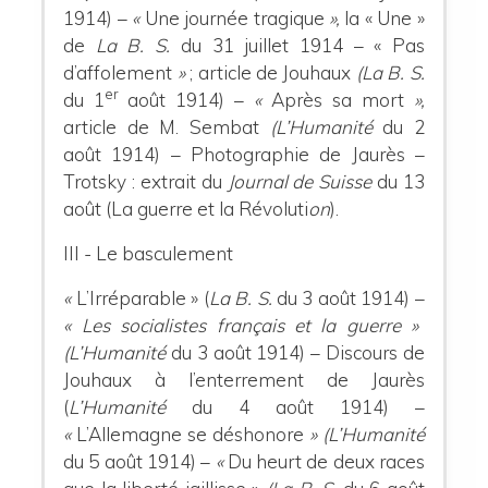
1914) –
«
Une journée tragique
»,
la « Une »
de
La B. S.
du 31 juillet 1914 – « Pas
d’affolement
»
; article de Jouhaux
(La B. S.
er
du 1
août 1914) –
«
Après sa mort
»,
article de M. Sembat
(L’Humanité
du 2
août 1914) – Photographie de Jaurès –
Trotsky : extrait du
Journal de Suisse
du 13
août (La guerre et la Révoluti
on
).
III - Le basculement
«
L’Irréparable » (
La B. S.
du 3 août 1914) –
« Les socialistes français et la guerre »
(L’Humanité
du 3 août 1914) – Discours de
Jouhaux à l’enterrement de Jaurès
(
L’Humanité
du 4 août 1914) –
«
L’Allemagne se déshonore
» (
L’Humanité
du 5 août 1914) –
«
Du heurt de deux races