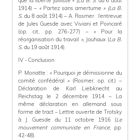
que la liberté jaillisse »
(La B. S.
du 6 août
1914) –
«
Partez sans amertume
» (
La B.
S.
du 8 août 1914) – A. Rosmer : l’entrevue
de Jules Guesde avec Viviani et Poincaré
(op. cit., pp. 276-277) –
«
Pour la
réorganisation du travail
»,
Jouhaux (
La B.
S.
du 19 août 1914).
IV - Conclusion
P. Monatte :
«
Pourquoi je démissionne du
comité confédéral
»
(Rosmer, op. cit.) –
Déclaration de Karl Liebknecht au
Reichstag le 2 décembre 1914 – La
même déclaration en allemand sous
forme de tract – Lettre ouverte de Trotsky
à J. Guesde du 11 octobre 1916 (
Le
mouvement communiste en France
, pp.
42-48).