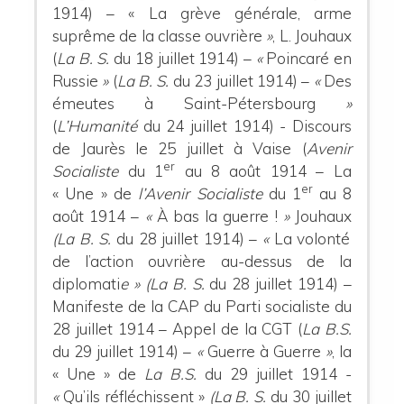
1914) – « La grève générale, arme
suprême de la classe ouvrière
»
, L. Jouhaux
(
La B. S.
du 18 juillet 1914) –
«
Poincaré en
Russie
»
(
La B. S.
du 23 juillet 1914) –
«
Des
émeutes à Saint-Pétersbourg
»
(
L’Humanité
du 24 juillet 1914) - Discours
de Jaurès le 25 juillet à Vaise (
Avenir
er
Socialiste
du 1
au 8 août 1914 – La
er
« Une » de
l’Avenir Socialiste
du 1
au 8
août 1914 –
«
À bas la guerre !
»
Jouhaux
(La B. S.
du 28 juillet 1914) –
«
La volonté
de l’action ouvrière au-dessus de la
diplomati
e » (La B. S.
du 28 juillet 1914) –
Manifeste de la CAP du Parti socialiste du
28 juillet 1914 – Appel de la CGT (
La B.S.
du 29 juillet 1914) –
«
Guerre à Guerre
»
, la
« Une » de
La B.S.
du 29 juillet 1914 -
«
Qu’ils réfléchissent »
(La B. S.
du 30 juillet