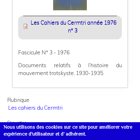
Les Cahiers du Cermtri année 1976
n° 3
Fascicule N° 3 - 1976
Documents relatifs à l’histoire du
mouvement trotskyste, 1930-1935
Rubrique
Les cahiers du Cermtri
Étiquettes
Nous utilisons des cookies sur ce site pour améliorer votre
Inventaires/Catalogues
expérience d'utilisateur et d' adhérent.