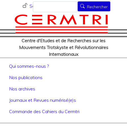
Menu du compte de l'utilisat
Aller
Rechercher
Se connecter
Rechercher
au
contenu
principal
Centre d'Etudes et de Recherches sur les
Mouvements Trotskyste et Révolutionnaires
Internationaux
Navigation principale
Qui sommes-nous ?
Nos publications
Nos archives
Journaux et Revues numérisé(e)s
Commande des Cahiers du Cermtri