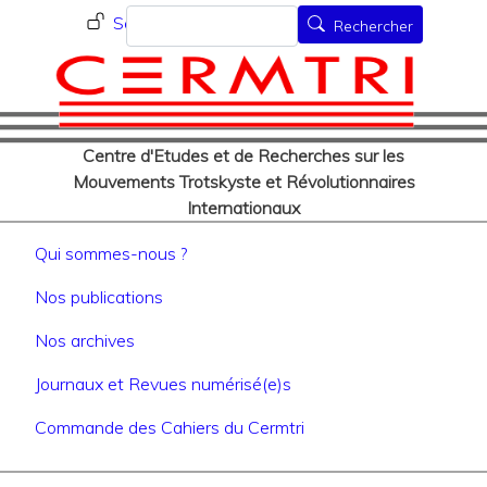
Menu du compte de l'utilisat
Aller
Rechercher
Se connecter
Rechercher
au
contenu
principal
Centre d'Etudes et de Recherches sur les
Mouvements Trotskyste et Révolutionnaires
Internationaux
Navigation principale
Qui sommes-nous ?
Nos publications
Nos archives
Journaux et Revues numérisé(e)s
Commande des Cahiers du Cermtri