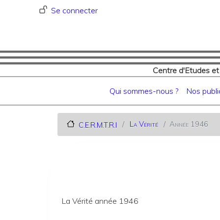
Menu du compte de l'utilisat
Se connecter
Centre d'Etudes et
Navigation principale
Qui sommes-nous ?
Nos publi
La Vérité
Année 1946
C.E.R.M.T.R.I
La Vérité année 1946