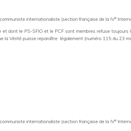
e
 communiste internationaliste (section française de la IV
Interna
e et dont le PS-SFIO et le PCF sont membres refuse toujours la
 que la Vérité puisse reparaître légalement (numéro 115 du 23 ma
e
 communiste internationaliste (section française de la IV
Interna