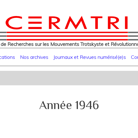
eur
Aller
au
contenu
principal
 de Recherches sur les Mouvements Trotskyste et Révolutionna
cations
Nos archives
Journaux et Revues numérisé(e)s
Co
Année 1946