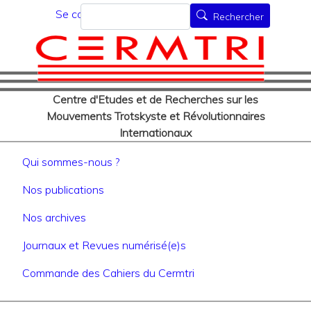
Menu du compte de l'utilisat
Aller
Rechercher
Se connecter
Rechercher
au
contenu
principal
Centre d'Etudes et de Recherches sur les
Mouvements Trotskyste et Révolutionnaires
Internationaux
Navigation principale
Qui sommes-nous ?
Nos publications
Nos archives
Journaux et Revues numérisé(e)s
Commande des Cahiers du Cermtri