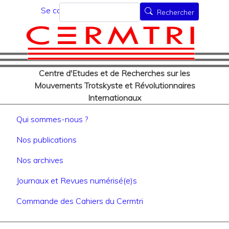
Menu du compte de l'utilisat
Aller
Rechercher
Se connecter
Rechercher
au
contenu
principal
Centre d'Etudes et de Recherches sur les
Mouvements Trotskyste et Révolutionnaires
Internationaux
Navigation principale
Qui sommes-nous ?
Nos publications
Nos archives
Journaux et Revues numérisé(e)s
Commande des Cahiers du Cermtri