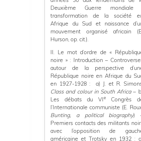
Deuxième Guerre mondiale 
transformation de la société e
Afrique du Sud et naissance d’u
mouvement organisé africain (B
Hurson, op. cit.).
II. Le mot d’ordre de « Républiqu
noire » :
Introduction – Controverse
autour de la perspective d’un
République noire en Afrique du Su
en 1927-1928 : a) J. et R. Simons
Class and colour in South Africa
– b
e
Les débats du VI
Congrès d
l’Internationale communiste (E. Roux
Bunting, a political biography
) 
Premiers contacts des militants noir
avec l’opposition de gauch
américaine et Trotsky en 1932 : a