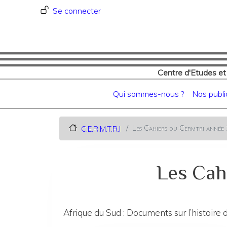
Menu du compte de l'utilisat
Se connecter
Centre d'Etudes et
Navigation principale
Qui sommes-nous ?
Nos publi
Les Cahiers du Cermtri anné
C.E.R.M.T.R.I
Les Cah
Afrique du Sud : Documents sur l’histoire 