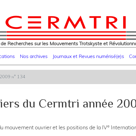
eur
Aller
au
contenu
principal
 de Recherches sur les Mouvements Trotskyste et Révolutionna
cations
Nos archives
Journaux et Revues numérisé(e)s
Co
e 2009 n° 134
iers du Cermtri année 200
e
du mouvement ouvrier et les positions de la IV
Internatio