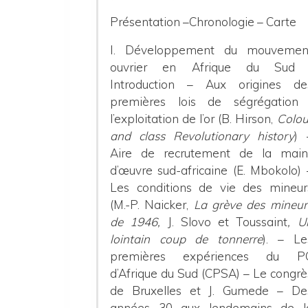
Présentation –Chronologie – Carte
I. Développement du mouvemen
ouvrier en Afrique du Sud 
Introduction – Aux origines de
premières lois de ségrégation 
l’exploitation de l’or (B. Hirson,
Colou
and class Revolutionary history
) 
Aire de recrutement de la main
d’œuvre sud-africaine (E. Mbokolo) 
Les conditions de vie des mineur
(M.-P. Naicker,
La grève des mineur
de 1946,
J. Slovo et Toussaint
, U
lointain coup de tonnerre
). – Le
premières expériences du P
d’Afrique du Sud (CPSA) – Le congrè
de Bruxelles et J. Gumede – De
années 30 aux lendemains de l