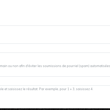
 humain ou non afin d'éviter les soumissions de pourriel (spam) automatisées
 et saisissez le résultat. Par exemple, pour 1 + 3, saisissez 4.