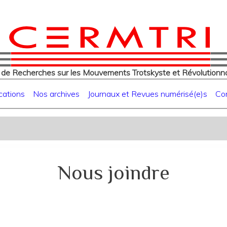
eur
Aller
au
contenu
principal
 de Recherches sur les Mouvements Trotskyste et Révolutionna
cations
Nos archives
Journaux et Revues numérisé(e)s
Co
Nous joindre