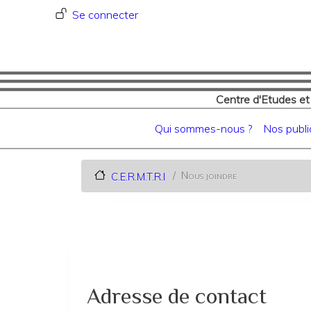
Menu du compte de l'utilisat
Se connecter
Centre d'Etudes et
Navigation principale
Qui sommes-nous ?
Nos publi
Nous joindre
C.E.R.M.T.R.I
Adresse de contact