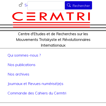
Menu du compte de l'utilisat
Aller
Rechercher
Se connecter
Rechercher
au
contenu
principal
Centre d'Etudes et de Recherches sur les
Mouvements Trotskyste et Révolutionnaires
Internationaux
Navigation principale
Qui sommes-nous ?
Nos publications
Nos archives
Journaux et Revues numérisé(e)s
Commande des Cahiers du Cermtri