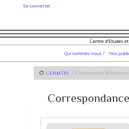
Menu du compte de l'utilisat
Se connecter
Centre d'Etudes et
Navigation principale
Qui sommes-nous ?
Nos publi
Correspondance International
C.E.R.M.T.R.I
Correspondance I