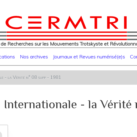
eur
Aller
au
contenu
principal
 de Recherches sur les Mouvements Trotskyste et Révolutionna
cations
Nos archives
Journaux et Revues numérisé(e)s
Co
e - la Vérité n° 08 supp - 1981
nternationale - la Vérité 