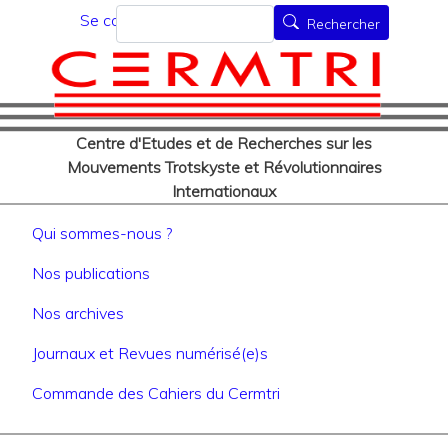
Menu du compte de l'utilisat
Aller
Rechercher
Se connecter
Rechercher
au
contenu
principal
Centre d'Etudes et de Recherches sur les
Mouvements Trotskyste et Révolutionnaires
Internationaux
Navigation principale
Qui sommes-nous ?
Nos publications
Nos archives
Journaux et Revues numérisé(e)s
Commande des Cahiers du Cermtri