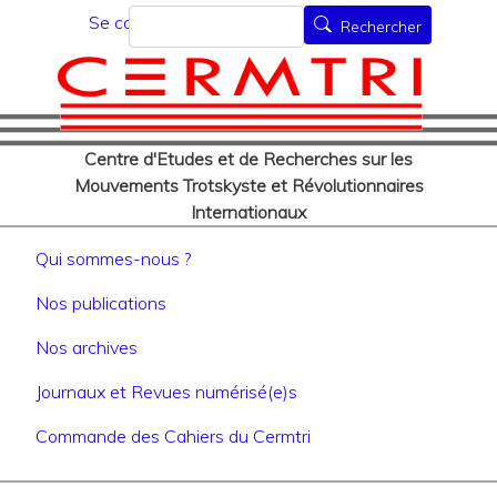
Menu du compte de l'utilisat
Aller
Rechercher
Se connecter
Rechercher
au
contenu
principal
Centre d'Etudes et de Recherches sur les
Mouvements Trotskyste et Révolutionnaires
Internationaux
Navigation principale
Qui sommes-nous ?
Nos publications
Nos archives
Journaux et Revues numérisé(e)s
Commande des Cahiers du Cermtri