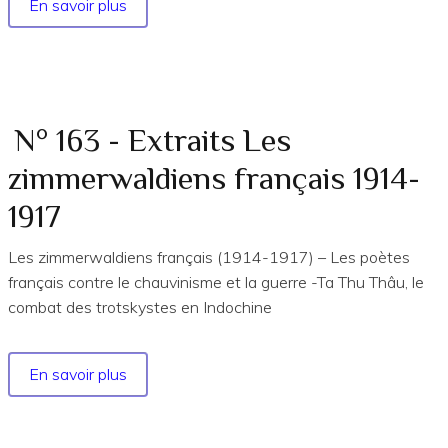
En savoir plus
sur
N°
167
Extraits
de
La
N° 163 - Extraits Les
proclamation
zimmerwaldiens français 1914-
de
la
1917
IVe
Internationale
Les zimmerwaldiens français (1914-1917) – Les poètes
français contre le chauvinisme et la guerre -Ta Thu Thâu, le
combat des trotskystes en Indochine
En savoir plus
sur
N°
163