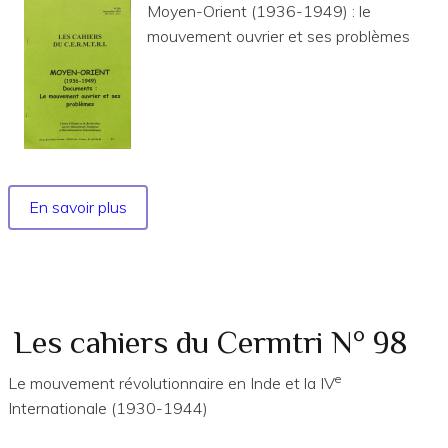
1920-
Moyen-Orient (1936-1949) : le
1947
mouvement ouvrier et ses problèmes
En savoir plus
sur
No
138
-
Moyen-
Orient
Les cahiers du Cermtri N° 98
(1936-
e
1949)
Le mouvement révolutionnaire en Inde et la IV
:
Internationale (1930-1944)
le