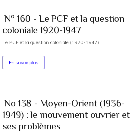
-
Extraits
Les
N° 160 - Le PCF et la question
zimmerwaldiens
coloniale 1920-1947
français
1914-
Le PCF et la question coloniale (1920-1947)
1917
En savoir plus
sur
N°
160
-
Le
PCF
No 138 - Moyen-Orient (1936-
et
1949) : le mouvement ouvrier et
la
question
ses problèmes
coloniale