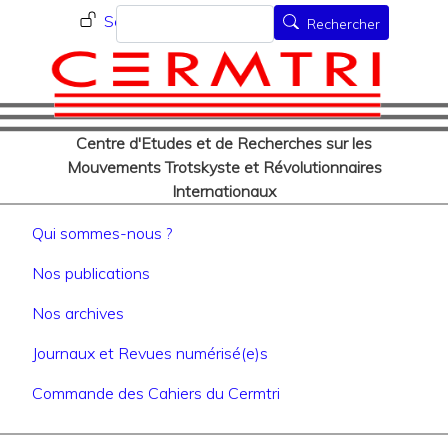
Menu du compte de l'utilisat
Aller
Rechercher
Se connecter
Rechercher
au
contenu
principal
Centre d'Etudes et de Recherches sur les
Mouvements Trotskyste et Révolutionnaires
Internationaux
Navigation principale
Qui sommes-nous ?
Nos publications
Nos archives
Journaux et Revues numérisé(e)s
Commande des Cahiers du Cermtri