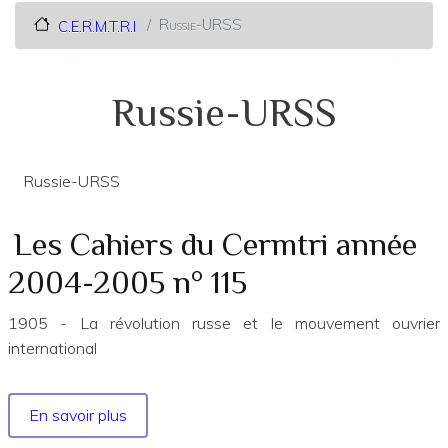
Russie-URSS
C.E.R.M.T.R.I
Russie-URSS
Russie-URSS
Les Cahiers du Cermtri année
2004-2005 n° 115
1905 - La révolution russe et le mouvement ouvrier
international
En savoir plus
sur
Les