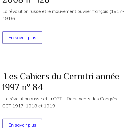
n°
118
La révolution russe et le mouvement ouvrier français (1917-
1919)
En savoir plus
sur
Les
Cahiers
du
Cermtri
année
Les Cahiers du Cermtri année
2008
1997 n° 84
n°
128
La révolution russe et la CGT – Documents des Congrès
CGT 1917, 1918 et 1919
En savoir plus
sur