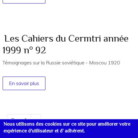
Les
Cahiers
du
Cermtri
année
Les Cahiers du Cermtri année
1997
1999 n° 92
n°
84
Témoignages sur la Russie soviétique - Moscou 1920
En savoir plus
sur
Les
Cahiers
du
Cermtri
Pagination
Page 1
Page
››
année
Nous utilisons des cookies sur ce site pour améliorer votre
suivante
1999
expérience d'utilisateur et d' adhérent.
n°