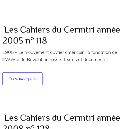
Cahiers
du
Cermtri
année
Les Cahiers du Cermtri année
2004-
2005 n° 118
2005
n°
1905 - Le mouvement ouvrier américain, la fondation de
115
l’IWW et la Révolution russe (textes et documents)
En savoir plus
sur
Les
Cahiers
du
Cermtri
année
Les Cahiers du Cermtri année
2005
2008 n° 128