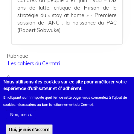
Congrès du peuple » en juin 1955 – Dix
ans de lutte, critique de Hirson de la
stratégie du « stay at home » - Première
scission de l’ANC : la naissance du PAC
(Robert Sobwuke).
Rubrique
Les cahiers du Cermtri
Étiquettes
Nous utilisons des cookies sur ce site pour améliorer votre
Afrique
Colonialisme
expérience d'utilisateur et d' adhérent.
En cliquant sur n'importe quel lien de cette page, vous consentez à l'ajout de
cookies nécessaires au bon fonctionnement du Cermtri.
Non, merci.
Voir liens d'informations
Oui, je suis d'accord