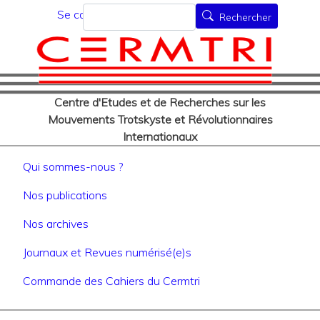
Menu du compte de l'utilisat
Aller
Rechercher
Se connecter
Rechercher
au
contenu
principal
Centre d'Etudes et de Recherches sur les
Mouvements Trotskyste et Révolutionnaires
Internationaux
Navigation principale
Qui sommes-nous ?
Nos publications
Nos archives
Journaux et Revues numérisé(e)s
Commande des Cahiers du Cermtri