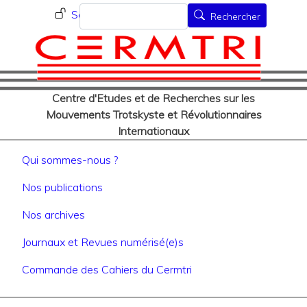
Menu du compte de l'utilisat
Aller
Rechercher
Se connecter
Rechercher
au
contenu
principal
Centre d'Etudes et de Recherches sur les
Mouvements Trotskyste et Révolutionnaires
Internationaux
Navigation principale
Qui sommes-nous ?
Nos publications
Nos archives
Journaux et Revues numérisé(e)s
Commande des Cahiers du Cermtri