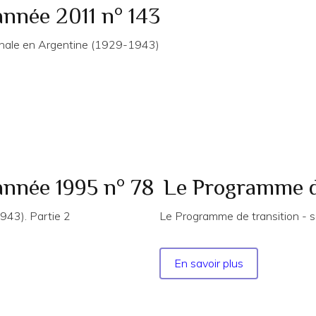
année 2011 n° 143
onale en Argentine (1929-1943)
année 1995 n° 78
Le Programme de
943). Partie 2
Le Programme de transition -
En savoir plus
sur
Le
Programme