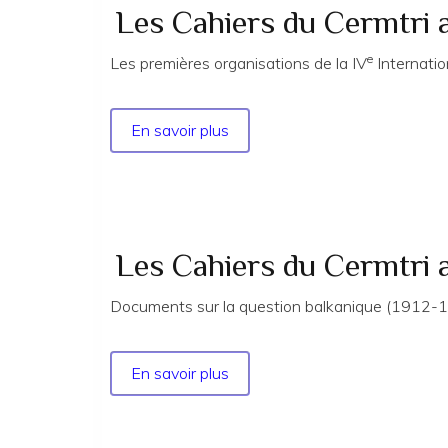
année
Les Cahiers du Cermtri 
2014
e
n°
Les premières organisations de la IV
Internati
155
En savoir plus
sur
Les
Cahiers
du
Cermtri
année
Les Cahiers du Cermtri 
2011
n°
Documents sur la question balkanique (1912-1
143
En savoir plus
sur
Les
Cahiers