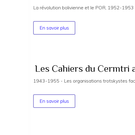
La révolution bolivienne et le POR, 1952-1953
En savoir plus
sur
Les
Cahiers
du
Cermtri
année
Les Cahiers du Cermtri 
2005
n°
1943-1955 - Les organisations trotskystes fa
119
En savoir plus
sur
Les
Cahiers
du
Cermtri