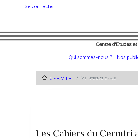
Menu du compte de l'utilisat
Se connecter
Centre d'Etudes et
Navigation principale
Qui sommes-nous ?
Nos publi
IVe Internationale
C.E.R.M.T.R.I
Les Cahiers du Cermtri 