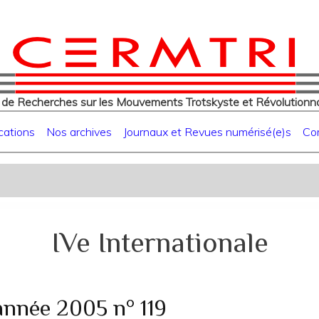
eur
Aller
au
contenu
principal
 de Recherches sur les Mouvements Trotskyste et Révolutionna
cations
Nos archives
Journaux et Revues numérisé(e)s
Co
IVe Internationale
année 2005 n° 119