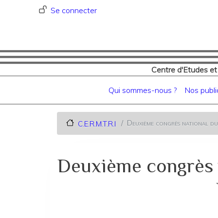
Menu du compte de l'utilisat
Se connecter
Centre d'Etudes et
Navigation principale
Qui sommes-nous ?
Nos publi
Deuxième congrès national d
C.E.R.M.T.R.I
Deuxième congrès 