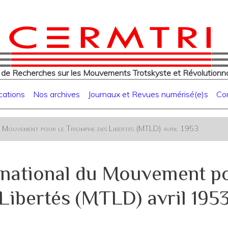
eur
Aller
au
contenu
principal
 de Recherches sur les Mouvements Trotskyste et Révolutionna
cations
Nos archives
Journaux et Revues numérisé(e)s
Co
u Mouvement pour le Triomphe des Libertés (MTLD) avril 1953
national du Mouvement po
Libertés (MTLD) avril 195