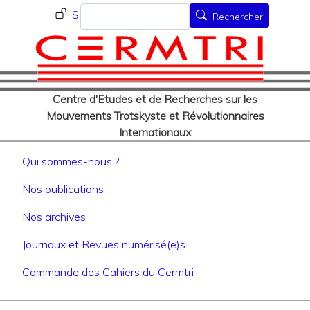
Menu du compte de l'utilisat
Aller
Rechercher
Se connecter
Rechercher
au
contenu
principal
Centre d'Etudes et de Recherches sur les
Mouvements Trotskyste et Révolutionnaires
Internationaux
Navigation principale
Qui sommes-nous ?
Nos publications
Nos archives
Journaux et Revues numérisé(e)s
Commande des Cahiers du Cermtri